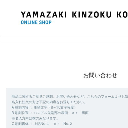
お問い合わせ
商品に関するご意見ご感想、お問い合わせなど、こちらのフォームよりお
名入れ注文の方は下記の内容をお送りください。
A 彫刻内容 ： 希望文字（8～10文字程度）
B 彫刻位置 ： ハンドル先端部の表面 ｏｒ 裏面
※名入方向は横のみなります。
C 彫刻書体 ： 上記No.１ ｏｒ No.２